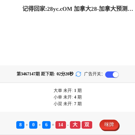
记得回家:28yc.cOM 加拿大28-加拿大预测|28在线预测咪牌查询|加拿大PC在线预测|加拿大PC结果查询_极致火热优质的PC预测网站!
第
3467147
期 距下期:
02
分
20
秒
广告开关：
大单
未开:
1
期
小单
未开:
4
期
小双
未开:
7
期
8
0
6
14
大
双
咪牌
+
+
=
-