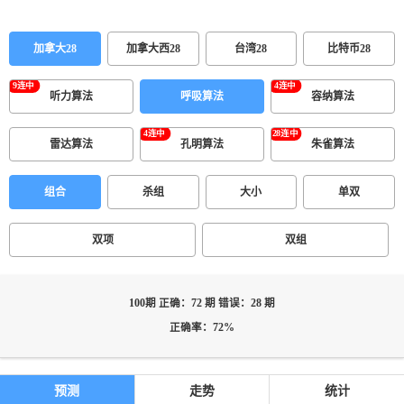
加拿大28
加拿大西28
台湾28
比特币28
听力算法
呼吸算法
容纳算法
雷达算法
孔明算法
朱雀算法
组合
杀组
大小
单双
双项
双组
100期 正确：72 期 错误：28 期
正确率：72%
预测
走势
统计