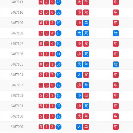
3467111
9
7
9
25
大
单
中
3467110
2
6
0
08
小
双
中
3467109
6
1
3
10
小
单
中
3467108
7
2
4
13
大
双
错
3467107
0
4
6
10
小
双
中
3467106
3
1
7
11
小
双
中
3467105
0
3
1
04
大
单
错
3467104
2
1
7
10
大
双
中
3467103
1
5
6
12
小
单
中
3467102
5
6
8
19
小
单
中
3467101
5
1
1
07
小
双
中
3467100
5
7
7
19
大
单
中
3467099
5
1
3
09
大
单
中