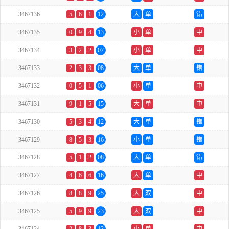
3467136
5
6
1
12
大
单
错
3467135
0
9
4
13
小
单
中
3467134
3
2
2
07
小
单
中
3467133
2
3
3
08
大
单
错
3467132
0
5
1
06
小
单
中
3467131
9
1
5
15
大
单
中
3467130
5
3
4
12
大
单
错
3467129
8
5
3
16
小
单
错
3467128
5
1
2
08
大
单
错
3467127
4
6
6
16
大
单
中
3467126
8
8
9
25
大
双
中
3467125
5
9
9
23
大
双
中