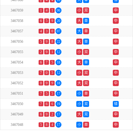
3467060
2
4
4
10
大
单
错
3467059
1
4
1
06
小
双
中
3467058
6
5
9
20
大
单
中
3467057
4
3
0
07
大
单
中
3467056
5
9
8
22
大
单
中
3467055
2
9
1
12
小
双
中
3467054
6
7
5
18
大
单
中
3467053
7
0
5
12
小
双
中
3467052
0
9
9
18
大
双
中
3467051
7
5
5
17
小
单
中
3467050
7
6
6
19
小
双
错
3467049
6
9
2
17
大
双
中
3467048
5
8
4
17
小
单
中