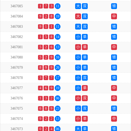
3467085
1
7
3
11
大
双
错
3467084
9
2
8
19
大
双
中
3467083
9
1
1
11
大
双
错
3467082
1
5
8
14
小
单
错
3467081
5
2
6
13
小
单
中
3467080
5
2
9
16
小
单
错
3467079
8
9
9
26
小
单
错
3467078
3
7
7
17
小
双
错
3467077
4
6
9
19
小
单
中
3467076
1
3
2
06
小
双
中
3467075
6
8
9
23
小
双
错
3467074
9
2
2
13
小
单
中
3467073
0
2
4
06
大
单
错