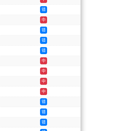
错
中
错
错
错
中
中
中
中
错
错
错