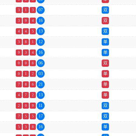
07
双
3
1
3
16
双
3
9
4
13
双
4
4
5
12
单
3
8
1
16
单
9
3
4
06
双
0
0
6
03
单
0
1
2
21
单
7
8
6
13
单
4
7
2
11
双
2
0
9
17
双
7
5
5
16
单
5
3
8