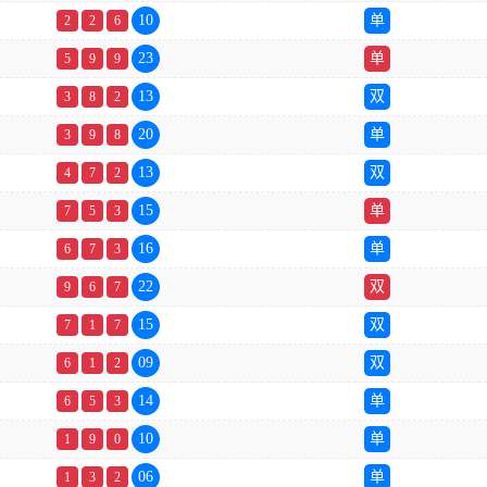
10
单
2
2
6
23
单
5
9
9
13
双
3
8
2
20
单
3
9
8
13
双
4
7
2
15
单
7
5
3
16
单
6
7
3
22
双
9
6
7
15
双
7
1
7
09
双
6
1
2
14
单
6
5
3
10
单
1
9
0
06
单
1
3
2