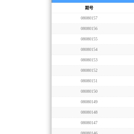
期号
08080157
08080156
08080155
08080154
08080153
08080152
08080151
08080150
08080149
08080148
08080147
08080146