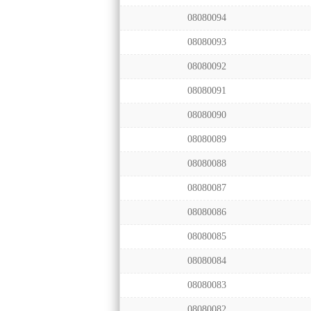
08080094
08080093
08080092
08080091
08080090
08080089
08080088
08080087
08080086
08080085
08080084
08080083
08080082