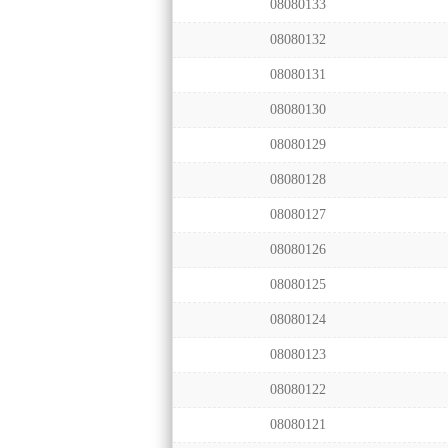
08080133
08080132
08080131
08080130
08080129
08080128
08080127
08080126
08080125
08080124
08080123
08080122
08080121