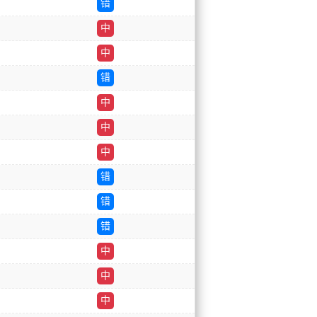
错
中
中
错
中
中
中
错
错
错
中
中
中