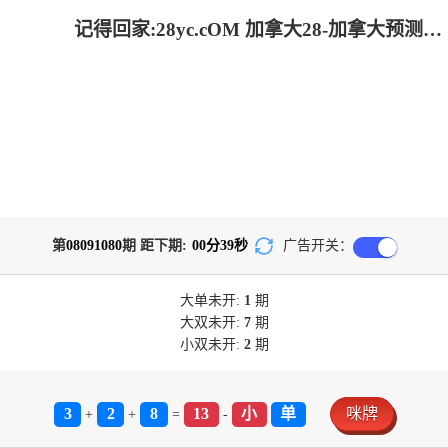
记得回家:28yc.cOM 加拿大28-加拿大预测|28在线预测咪牌查询|加拿大PC在线预测|加拿大PC结果查询_极致火热优质的PC预测网站!
第
08091080
期 距下期:
00
分
39
秒
广告开关：
大单
未开:
1
期
大双
未开:
7
期
小双
未开:
2
期
3
2
8
13
小
单
咪牌
+
+
=
-