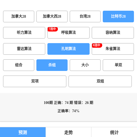
加拿大28
加拿大西28
台湾28
比特币28
听力算法
呼吸算法
容纳算法
雷达算法
孔明算法
朱雀算法
组合
杀组
大小
单双
双项
双组
100期 正确：74 期 错误：26 期
正确率：74%
预测
走势
统计