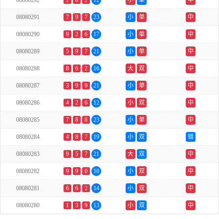
08080292
2
8
2
12
小
单
中
08080291
7
9
7
23
小
单
中
08080290
9
2
6
17
小
单
中
08080289
5
9
7
21
小
单
中
08080288
8
6
2
16
大
双
中
08080287
3
9
9
21
小
单
中
08080286
4
2
6
12
小
双
中
08080285
7
8
8
23
小
单
中
08080284
4
8
7
19
小
双
错
08080283
9
5
7
21
大
双
中
08080282
9
9
0
18
小
双
中
08080281
6
6
2
14
小
双
中
08080280
1
3
9
13
小
双
中