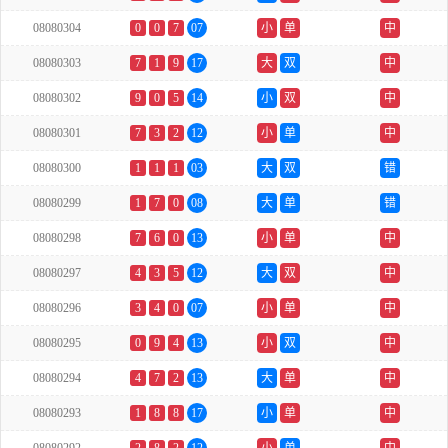
08080304
0
0
7
07
小
单
中
08080303
7
1
9
17
大
双
中
08080302
9
0
5
14
小
双
中
08080301
7
3
2
12
小
单
中
08080300
1
1
1
03
大
双
错
08080299
1
7
0
08
大
单
错
08080298
7
6
0
13
小
单
中
08080297
4
3
5
12
大
双
中
08080296
3
4
0
07
小
单
中
08080295
0
9
4
13
小
双
中
08080294
4
7
2
13
大
单
中
08080293
1
8
8
17
小
单
中