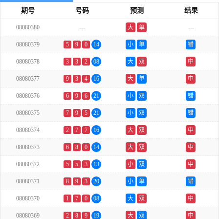
期号
号码
预测
结果
08080380
---
大
单
---
08080379
5
9
0
14
小
单
错
08080378
3
3
2
08
大
双
中
08080377
9
3
4
16
大
单
中
08080376
6
9
6
21
小
双
错
08080375
7
9
5
21
小
双
错
08080374
2
7
7
16
大
双
中
08080373
6
8
0
14
大
双
中
08080372
5
5
3
13
小
双
中
08080371
8
9
3
20
小
单
错
08080370
1
7
0
08
大
双
中
08080369
2
8
9
19
大
双
中