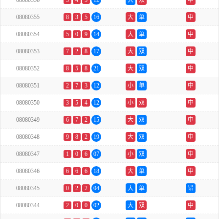
08080356
3
4
5
12
大
双
中
08080355
8
3
5
16
大
单
中
08080354
5
0
9
14
大
单
中
08080353
7
2
8
17
大
双
中
08080352
8
5
8
21
大
双
中
08080351
2
7
3
12
小
单
中
08080350
3
5
4
12
小
双
中
08080349
6
7
2
15
大
双
中
08080348
9
8
2
19
大
双
中
08080347
1
0
6
07
小
双
中
08080346
6
6
6
18
大
单
中
08080345
0
2
2
04
大
单
错
08080344
2
0
0
02
大
双
中